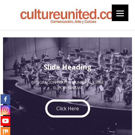
Slide Heading
PROGRACIÓN TEATRO MUNICIPAL JORGE
ELIECER GAITÁN
Click Here