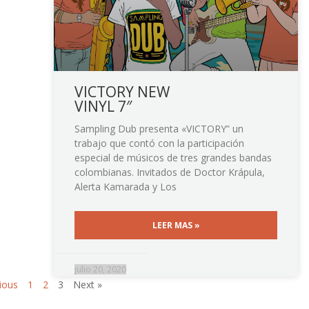
VICTORY NEW
VINYL 7″
Sampling Dub presenta «VICTORY” un
trabajo que contó con la participación
especial de músicos de tres grandes bandas
colombianas. Invitados de Doctor Krápula,
Alerta Kamarada y Los
LEER MAS »
julio 20, 2020
ious
1
2
3
Next »