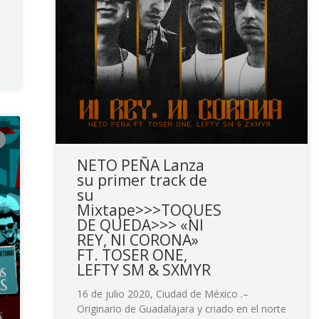
NETO PEÑA Lanza
su primer track de
su
Mixtape>>>TOQUES
DE QUEDA>>> «NI
REY, NI CORONA»
FT. TOSER ONE,
LEFTY SM & SXMYR
16 de julio 2020, Ciudad de México .–
Originario de Guadalajara y criado en el norte